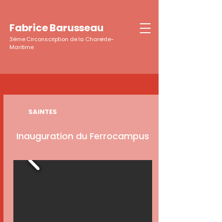
Fabrice Barusseau
3ème Circonscription de la Charente-
Maritime
SAINTES
Inauguration du Ferrocampus